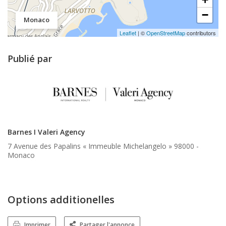
−
Monaco
Leaflet
| ©
OpenStreetMap
contributors
Publié par
Barnes I Valeri Agency
7 Avenue des Papalins « Immeuble Michelangelo » 98000 -
Monaco
Options additionelles
Imprimer
Partager l'annonce