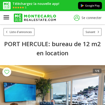
Téléchargez la nouvelle app!
Google Play
5
Se connecter
Liste d'annonces
Suivant
PORT HERCULE: bureau de 12 m2
en location
1
/6