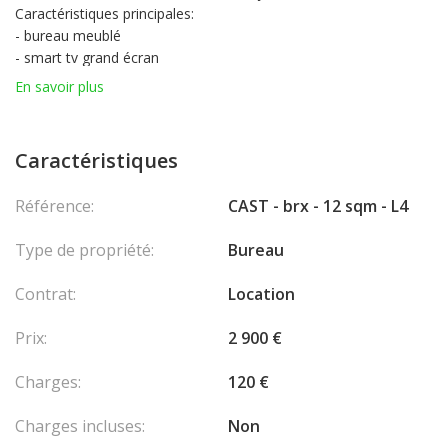
Caractéristiques principales:
- bureau meublé
- smart tv grand écran
- machine à café nespresso
En savoir plus
- nettoyage quotidien
Services (sur demande) :
- soutien administratif et de secrétariat
Caractéristiques
- salle de réunion high-tech au "Saint Roman Business Center"
Loyer mensuel hors TVA.
Référence:
CAST - brx - 12 sqm - L4
Le recrutement de collaborateurs est autorisé.
Près de:
Type de propriété:
Bureau
- Yacht Club de Monaco
Contrat:
Location
Prix:
2 900 €
Charges:
120 €
Charges incluses:
Non