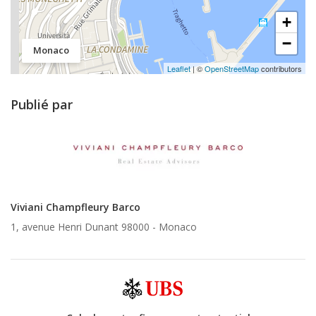
+
−
Monaco
Leaflet
| ©
OpenStreetMap
contributors
Publié par
Viviani Champfleury Barco
1, avenue Henri Dunant 98000 -
Monaco