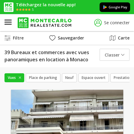
Téléchargez la nouvelle app!
Google Play
5
Se connecter
Filtre
Sauvegarder
Carte
39 Bureaux et commerces avec vues
Classer
panoramiques en location à Monaco
Vues
Place de parking
Neuf
Espace ouvert
Prestations