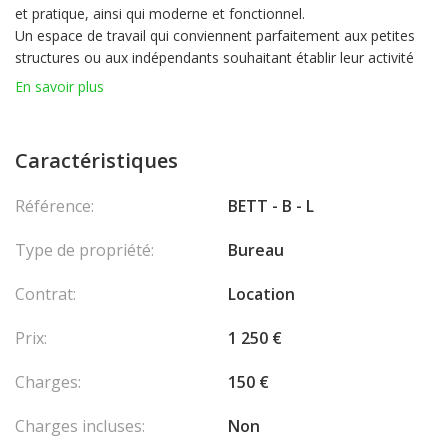
et pratique, ainsi qui moderne et fonctionnel.
Un espace de travail qui conviennent parfaitement aux petites
structures ou aux indépendants souhaitant établir leur activité
au cœur du principauté.
En savoir plus
PRINCIPAUX ATOUTS :
- Accès facile : depuis et vers l'autoroute, sans passer par le
trafic monégasque.
Caractéristiques
- Tranquillité : situé dans le quartier le plus calme de Monaco.
- Transports : très bien desservi par des ascenseurs qui mènent
Référence:
BETT - B - L
au centre-ville et à tous les types de transports.
Type de propriété:
Bureau
Contrat:
Location
Prix:
1 250 €
Charges:
150 €
Charges incluses:
Non