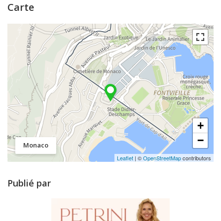
Carte
+
−
Monaco
Leaflet
| ©
OpenStreetMap
contributors
Publié par