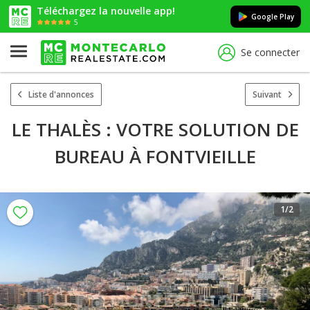
Téléchargez la nouvelle app!
Google Play
5
Se connecter
Liste d'annonces
Suivant
LE THALÈS : VOTRE SOLUTION DE
BUREAU À FONTVIEILLE
1
/2