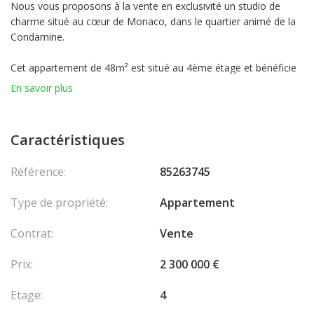
Nous vous proposons à la vente en exclusivité un studio de
charme situé au cœur de Monaco, dans le quartier animé de la
Condamine.
Cet appartement de 48m² est situé au 4ème étage et bénéficie
d'une vue ville dégagée. La pièce principale est lumineuse et
En savoir plus
spacieuse avec une grande cuisine d'angle entièrement équipée
de marque BULTHAUP. Le hall d'entrée possède de nombreux
placards pour optimiser l'espace, la salle de douche est
Caractéristiques
fonctionnelle et confortable.
Référence:
85263745
L'immeuble est doté d'une Conciergerie présente 24h/24
garantissant ainsi la sécurité et le bien-être des Résidents.
Type de propriété:
Appartement
Possibilité d'acheter un parking en sus du prix.
Contrat:
Vente
Ce bien est idéal pour des investisseurs ou Propriétaires
occupants qui recherchent un pied-à-terre dans le centre de
Prix:
2 300 000 €
Monaco.
Etage:
4
N'hésitez pas à nous contacter pour obtenir plus d'informations