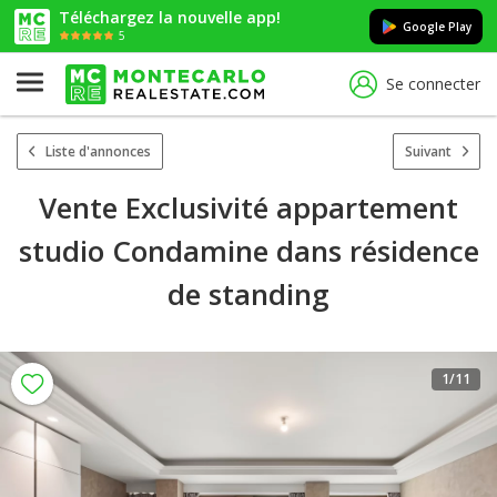
Téléchargez la nouvelle app!
Google Play
5
Se connecter
Liste d'annonces
Suivant
Vente Exclusivité appartement
studio Condamine dans résidence
de standing
1
/11