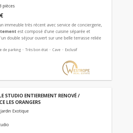
3 pièces
 €
un immeuble très récent avec service de conciergerie,
rtement
est composé d'une cuisine séparée et
'un double séjour ouvert sur une belle terrasse reliée
 à la chambre de maitre avec salle de douche et
e de parking
Très bon état
Cave
Exclusif
E STUDIO ENTIEREMENT RENOVÉ /
CE LES ORANGERS
Jardin Exotique
tudio