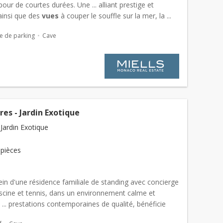
our de courtes durées. Une ... alliant prestige et
ainsi que des
vues
à couper le souffle sur la mer, la ...
urs, mettant en valeur les
vues
spectaculaires qui
e de parking
Cave
a propriété ...
res - Jardin Exotique
Jardin Exotique
 pièces
ein d'une résidence familiale de standing avec concierge
iscine et tennis, dans un environnement calme et
 ... prestations contemporaines de qualité, bénéficie
éable
vue sur la mer
et les jardins. Au cœur d'un cadre