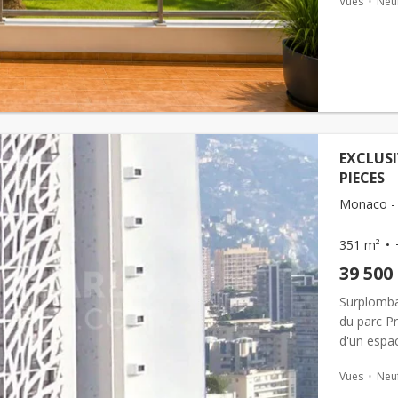
Vues
Neu
...
EXCLUSI
PIECES
Monaco - 
351 m²
39 500
Surplomba
du parc Pr
d'un espac
sauna, ha
Vues
Neu