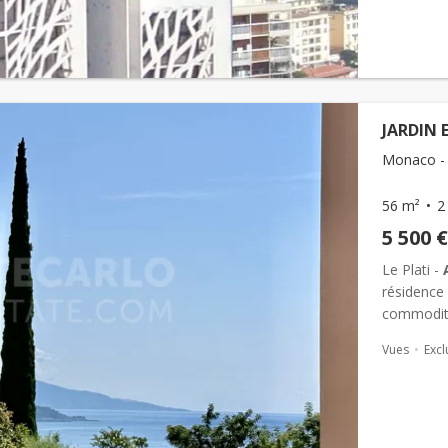
JARDIN E
Monaco - 
56 m²
2
5 500 €
Le Plati -
résidence
commodit
Vues
Excl