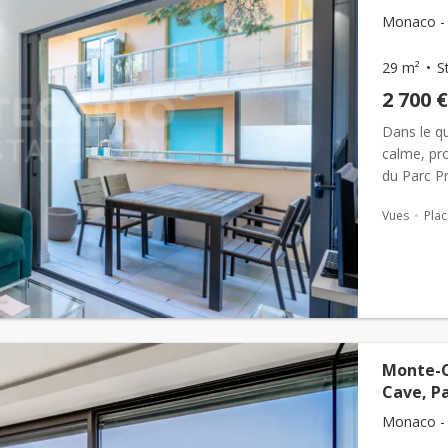
Monaco - 
29 m²
S
2 700 €
Dans le q
calme, pr
du Parc Pr
centre-vill
Vues
Plac
Monte-C
Cave, P
Monaco - 