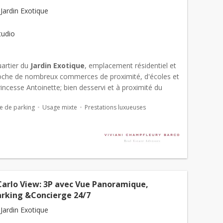
Jardin Exotique
tudio
uartier du
Jardin Exotique
, emplacement résidentiel et
oche de nombreux commerces de proximité, d'écoles et
incesse Antoinette; bien desservi et à proximité du
e. Résidence "Le Bettina":...
e de parking
Usage mixte
Prestations luxueuses
arlo View: 3P avec Vue Panoramique,
arking &Concierge 24/7
Jardin Exotique