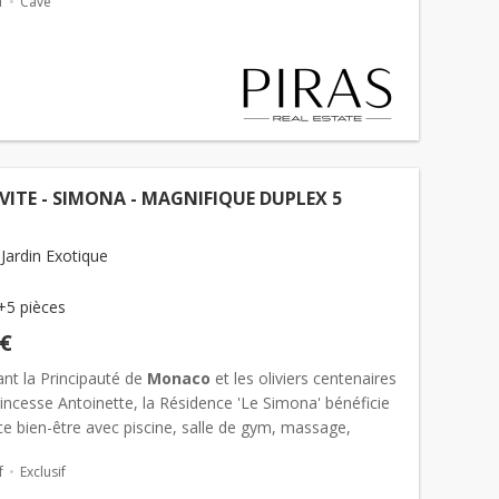
f
Cave
VITE - SIMONA - MAGNIFIQUE DUPLEX 5
Jardin Exotique
+5 pièces
 €
nt la Principauté de
Monaco
et les oliviers centenaires
incesse Antoinette, la Résidence 'Le Simona' bénéficie
e bien-être avec piscine, salle de gym, massage,
mmam, espace de réception.
Appartement
en dupl...
f
Exclusif