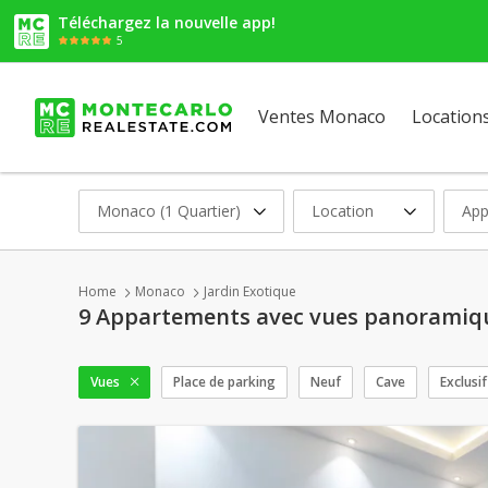
Téléchargez la nouvelle app!
5
Ventes Monaco
Location
Monaco (1 Quartier)
Location
App
Home
Monaco
Jardin Exotique
9 Appartements avec vues panoramiqu
Vues
Place de parking
Neuf
Cave
Exclusif