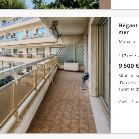
Élégant
mer
Monaco - 
117 m²
9 500 €
Situé au s
d'un servi
sport et d
pi&egr...
Vues
Plac