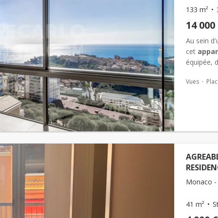
133 m²
14 000
Au sein d'
cet
appa
équipée, d
également
Vues
Plac
dressing...
AGREABL
RESIDEN
Monaco - 
41 m²
S