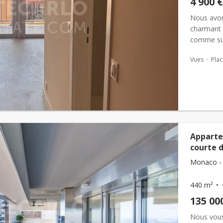
4 900 €
Nous avons
charmant 
comme sui
salle de d
Vues
Plac
Apparte
courte 
Monaco - 
440 m²
135 00
Nous vous