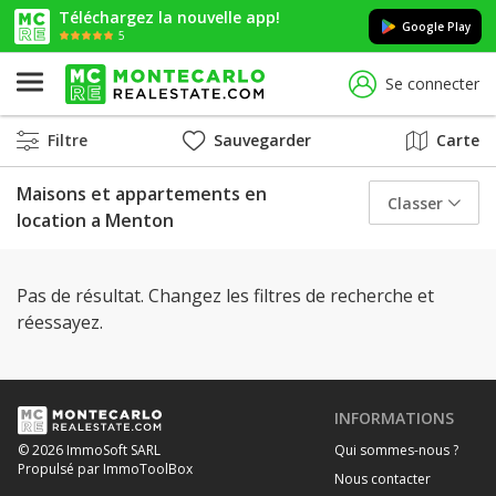
Téléchargez la nouvelle app!
Google Play
5
Se connecter
Filtre
Sauvegarder
Carte
Maisons et appartements en
Classer
location a Menton
Pas de résultat. Changez les filtres de recherche et
réessayez.
INFORMATIONS
Qui sommes-nous ?
© 2026 ImmoSoft SARL
Propulsé par ImmoToolBox
Nous contacter