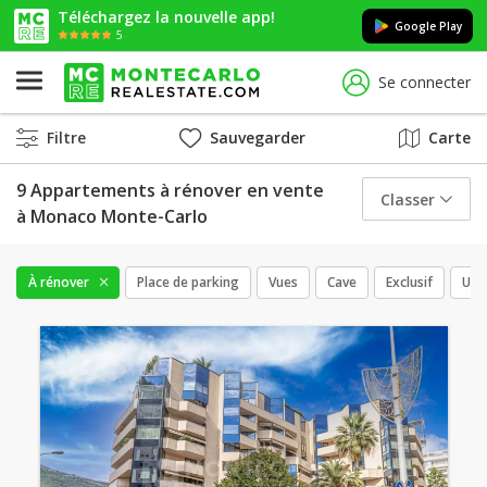
Téléchargez la nouvelle app!
Google Play
5
Se connecter
Filtre
Sauvegarder
Carte
9 Appartements à rénover en vente
Classer
à Monaco Monte-Carlo
À rénover
Place de parking
Vues
Cave
Exclusif
Usa