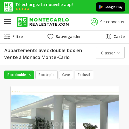
Téléchargez la nouvelle app!
Google Play
5
Se connecter
Filtre
Sauvegarder
Carte
Appartements avec double box en
Classer
vente à Monaco Monte-Carlo
Box double
Box triple
Cave
Exclusif