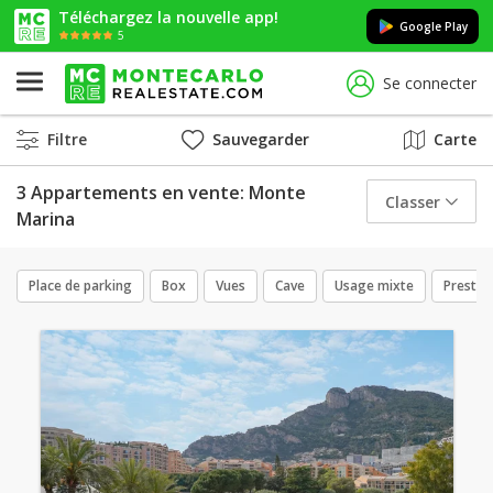
Téléchargez la nouvelle app!
Google Play
5
Se connecter
Filtre
Sauvegarder
Carte
3 Appartements en vente: Monte
Classer
Marina
Place de parking
Box
Vues
Cave
Usage mixte
Prestat