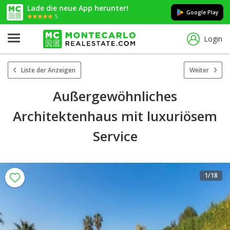
Lade die neue App herunter!
Google Play
5
Login
Liste der Anzeigen
Weiter
Außergewöhnliches
Architektenhaus mit luxuriösem
Service
1
/18