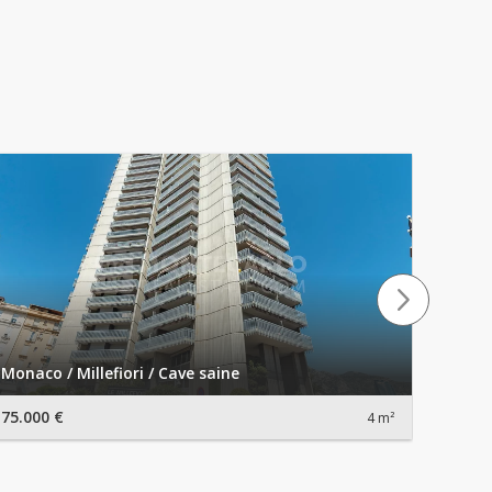
Monaco / Millefiori / Cave saine
Monaco
75.000 €
75.00
4 m²