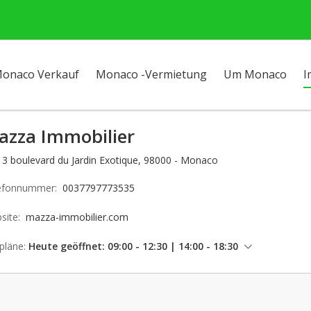
onaco Verkauf
Monaco -Vermietung
Um Monaco
I
azza Immobilier
13 boulevard du Jardin Exotique, 98000 - Monaco
efonnummer:
0037797773535
site:
mazza-immobilier.com
pläne:
Heute geöffnet: 09:00 - 12:30 | 14:00 - 18:30
Freitag: 09:00 - 12:30 | 14:00 - 18:30
Samstag: geschlossen
Sonntag: geschlossen