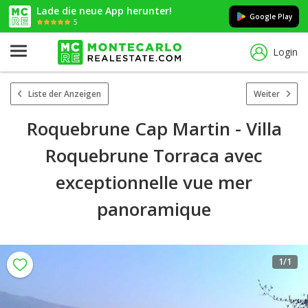
Lade die neue App herunter!
Google Play
5
Login
Liste der Anzeigen
Weiter
Roquebrune Cap Martin - Villa
Roquebrune Torraca avec
exceptionnelle vue mer
panoramique
1
/1