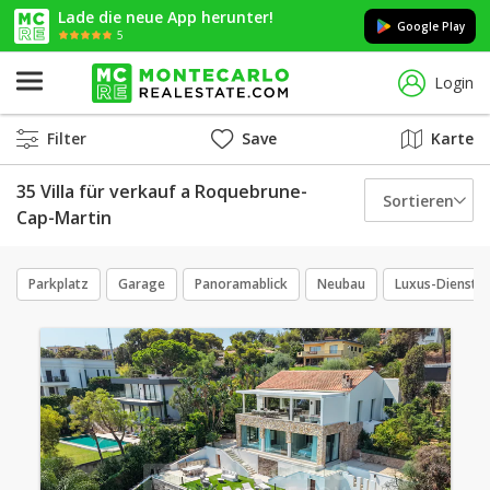
Lade die neue App herunter!
Google Play
5
Login
Filter
Save
Karte
35 Villa für verkauf a Roquebrune-
Sortieren
Cap-Martin
Parkplatz
Garage
Panoramablick
Neubau
Luxus-Dienstle