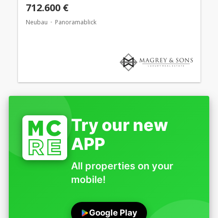
712.600 €
Neubau
Panoramablick
Try our new
APP
All properties on your
mobile!
Google Play