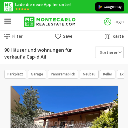
Lade die neue App herunter!
Google Play
5
Login
Filter
Save
Karte
90 Häuser und wohnungen für
Sortieren
verkauf a Cap-d'Ail
Parkplatz
Garage
Panoramablick
Neubau
Keller
Exkl