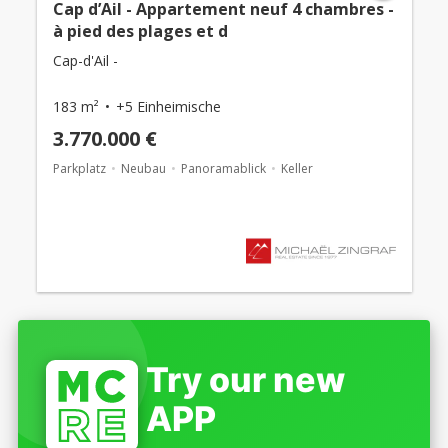
Cap d’Ail - Appartement neuf 4 chambres -
à pied des plages et d
Cap-d'Ail -
183 m²
+5 Einheimische
3.770.000 €
Parkplatz
Neubau
Panoramablick
Keller
Try our new
APP