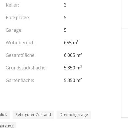
Keller:
3
maison de gardien de 56,91 m². De plus, la maison
Parkplätze:
5
Garage:
5
 technique, une buanderie, une salle de cinéma, une
Wohnbereich:
655 m²
m et une douche avec toilettes à la japonaise.
Gesamtfläche:
6.005 m²
 cuisine, bureau et WC invités de style japonais.
Grundstücksfläche:
5.350 m²
 de douche et WC invités de style japonais.
Gartenfläche:
5.350 m²
 de bains.
s et vue sur la mer.
lick
Sehr guter Zustand
Dreifachgarage
nutzung