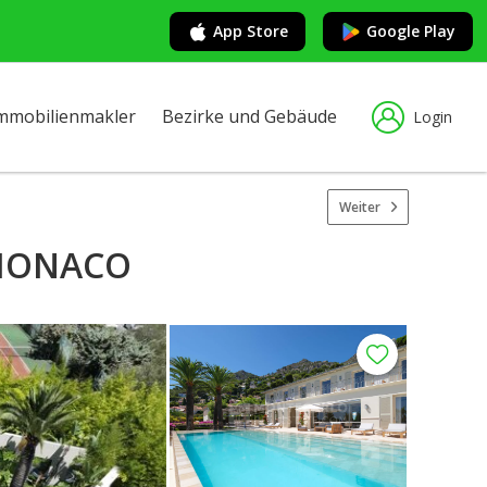
App Store
Google Play
mmobilienmakler
Bezirke und Gebäude
Login
Weiter
 MONACO