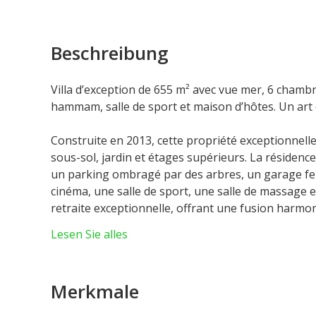
Beschreibung
Villa d’exception de 655 m² avec vue mer, 6 chambr
hammam, salle de sport et maison d’hôtes. Un art de
Construite en 2013, cette propriété exceptionnell
sous-sol, jardin et étages supérieurs. La réside
un parking ombragé par des arbres, un garage fer
cinéma, une salle de sport, une salle de massage
retraite exceptionnelle, offrant une fusion harmo
impeccable. Cela se concrétise à travers une atten
Lesen Sie alles
propriété.Intégrant un design élégant et des équip
vie raffiné.
Sous-sol :
Garage de 233,51 m², espace polyvalen
Merkmale
espaces fonctionnels de 173,09 m² (cave à vin, l
Rez-de-chaussée :
Espace résidentiel de 248,00