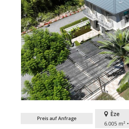
Èze
Preis auf Anfrage
6.005 m²