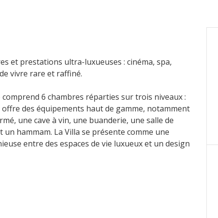
es et prestations ultra-luxueuses : cinéma, spa,
 vivre rare et raffiné.
e comprend 6 chambres réparties sur trois niveaux :
nce offre des équipements haut de gamme, notamment
mé, une cave à vin, une buanderie, une salle de
 et un hammam. La Villa se présente comme une
nieuse entre des espaces de vie luxueux et un design
tion méticuleuse portée aux détails dans toute la
ements luxueux, cette propriété définit un style de
t de 61,19 m² (salle de sport, cinéma, etc.) et
ocaux techniques, etc.).
 m².