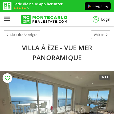
Lade die neue App herunter!
Google Play
5
Login
Liste der Anzeigen
Weiter
VILLA À ÈZE - VUE MER
PANORAMIQUE
1
/13