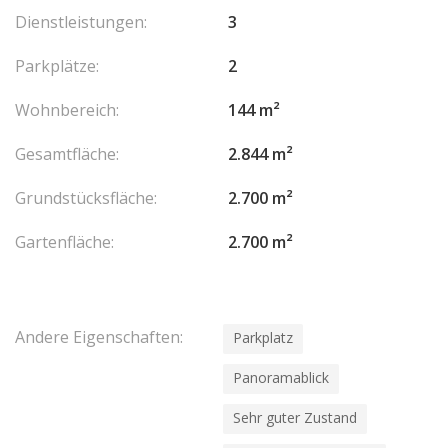
Rarissime, cette propriété allie luxe moderne et sérénité, offrant
Dienstleistungen:
3
une escapade idéale dans l’un des endroits les plus prisés de la
Côte d’Azur.
Parkplätze:
2
Les honoraires sont à la charge du vendeur.
Wohnbereich:
144 m²
Gesamtfläche:
2.844 m²
Grundstücksfläche:
2.700 m²
Gartenfläche:
2.700 m²
Andere Eigenschaften:
Parkplatz
Panoramablick
Sehr guter Zustand