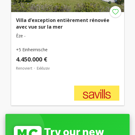
Villa d’exception entièrement rénovée
avec vue sur la mer
Èze -
+5 Einheimische
4.450.000 €
Renoviert
Exklusiv
Try our new