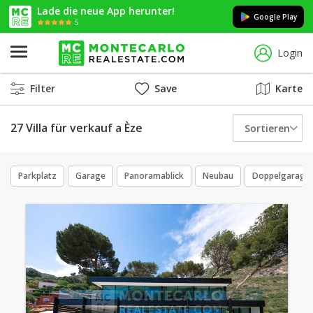
Lade die neue App herunter!
Google Play
5
Login
Filter
Save
Karte
27 Villa für verkauf a Èze
Sortieren
Parkplatz
Garage
Panoramablick
Neubau
Doppelgarage