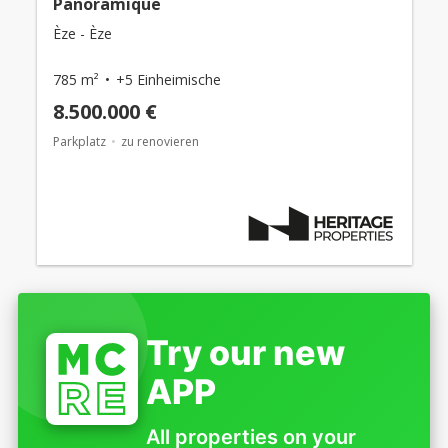
Panoramique
Èze - Èze
785 m²
+5 Einheimische
8.500.000 €
Parkplatz
zu renovieren
Try our new
APP
All properties on your