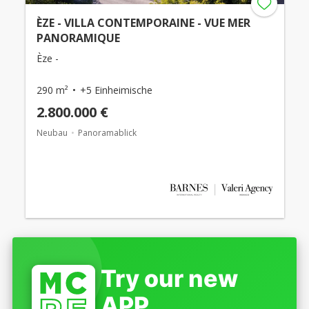
ÈZE - VILLA CONTEMPORAINE - VUE MER
PANORAMIQUE
Èze -
290 m²
+5 Einheimische
2.800.000 €
Neubau
Panoramablick
Try our new
APP