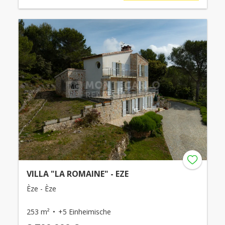
VILLA "LA ROMAINE" - EZE
Èze - Èze
253 m²
+5 Einheimische