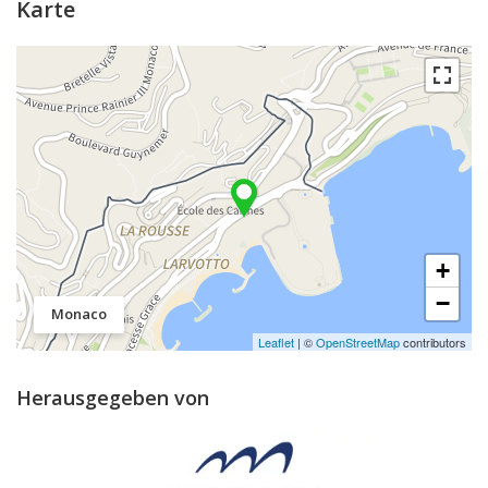
Karte
+
−
Monaco
Leaflet
| ©
OpenStreetMap
contributors
Herausgegeben von