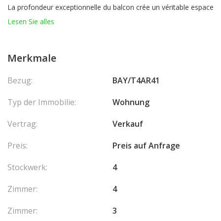
La profondeur exceptionnelle du balcon crée un véritable espace
de vie extérieur.
Lesen Sie alles
Avec sa conciergerie 7j/7, la résidence offre des prestations
exclusives ; espace bien-être, salles de fitness, salles de réunion,
services voituriers et navettes, le tout à portée de main des
Merkmale
résidents via une application mobile dédiée. La résidence
bénéficie d’un accès par trois niveaux – via le boulevard d’Italie,
Bezug:
BAY/T4AR41
le boulevard du Larvotto et l’avenue Princesse-Grace.
Typ der Immobilie:
Wohnung
Vertrag:
Verkauf
Preis:
Preis auf Anfrage
Stockwerk:
4
Zimmer:
4
Zimmer:
3