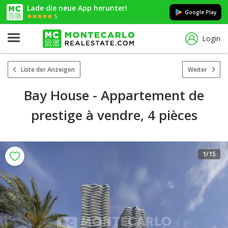
Lade die neue App herunter!
Google Play
5
Login
Liste der Anzeigen
Weiter
Bay House - Appartement de
prestige à vendre, 4 pièces
1
/15