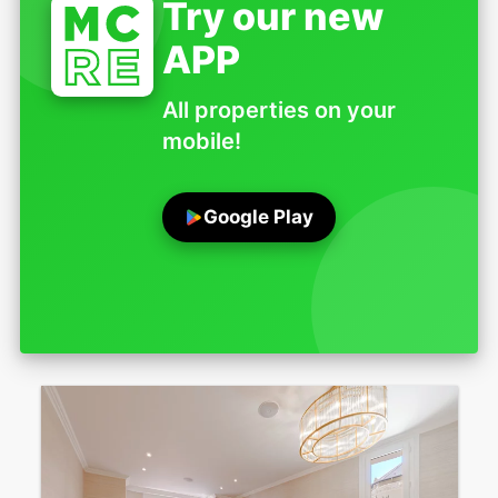
Try our new
APP
All properties on your
mobile!
Google Play