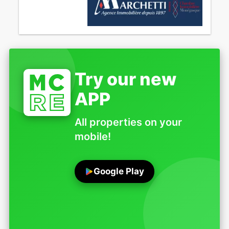
Try our new
APP
All properties on your
mobile!
Google Play