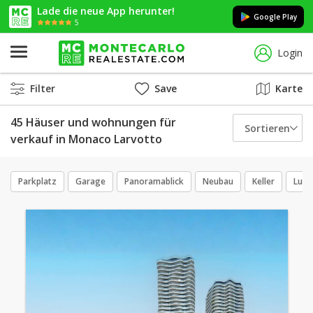
Lade die neue App herunter!
Google Play
5
Login
Filter
Save
Karte
45 Häuser und wohnungen für
Sortieren
verkauf in Monaco Larvotto
Parkplatz
Garage
Panoramablick
Neubau
Keller
Luxu