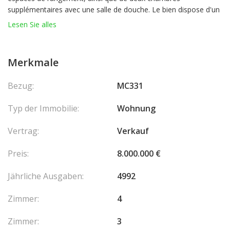
supplémentaires avec une salle de douche. Le bien dispose d'un
emplacement de parking et d’une cave.
Lesen Sie alles
Ce document n’a aucune valeur contractuelle: Le descriptif, les
plans, et les surfaces ne sont donnés qu’à titre indicatif.
Merkmale
Honoraires agence 3% HT
Bezug:
MC331
Typ der Immobilie:
Wohnung
Vertrag:
Verkauf
Preis:
8.000.000 €
Jährliche Ausgaben:
4992
Zimmer:
4
Zimmer:
3