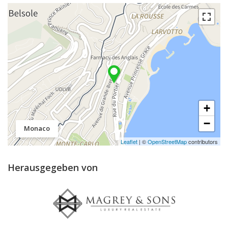
+
−
Monaco
Leaflet
| ©
OpenStreetMap
contributors
Herausgegeben von