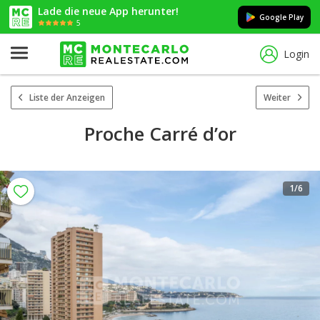
Lade die neue App herunter!
Google Play
5
Login
Liste der Anzeigen
Weiter
Proche Carré d’or
1
/6