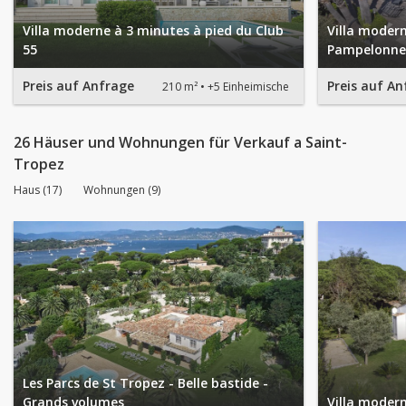
Villa moderne à 3 minutes à pied du Club
Villa moder
55
Pampelonne
Preis auf Anfrage
Preis auf An
210 m²
+5 Einheimische
26 Häuser und Wohnungen für Verkauf a Saint-
Tropez
Haus (17)
Wohnungen (9)
Les Parcs de St Tropez - Belle bastide -
Grands volumes
Villa modern