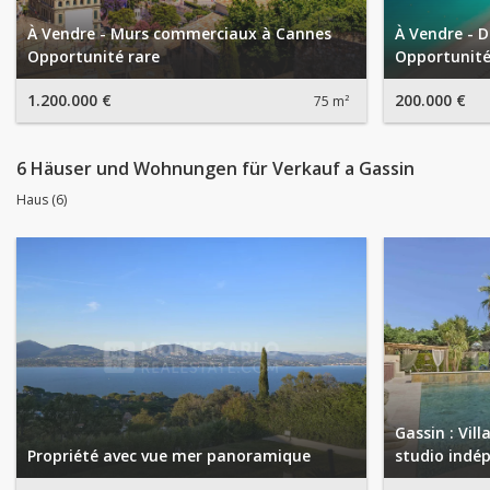
À Vendre - Murs commerciaux à Cannes
À Vendre - D
Opportunité rare
Opportunité
1.200.000 €
200.000 €
75 m²
6 Häuser und Wohnungen für Verkauf a Gassin
Haus (6)
Gassin : Vill
Propriété avec vue mer panoramique
studio indé