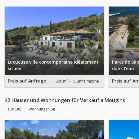
Luxueuse villa contemporaine idéalement
Parcs de Sai
située
dans l’eau
Preis auf Anfrage
Preis auf An
800 m²
+5 Einheimische
42 Häuser und Wohnungen für Verkauf a Mougins
Haus (38)
Wohnungen (4)