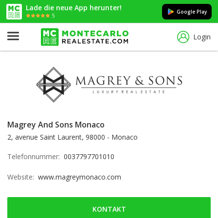
Lade die neue App herunter!
Google Play
5
Login
Magrey And Sons Monaco
2, avenue Saint Laurent, 98000 - Monaco
Telefonnummer:
0037797701010
Website:
www.magreymonaco.com
KONTAKT