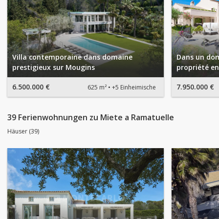
Villa contemporaine dans domaine
Dans un dom
prestigieux sur Mougins
propriété e
6.500.000 €
7.950.000 €
625 m²
+5 Einheimische
39 Ferienwohnungen zu Miete a Ramatuelle
Häuser (39)