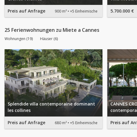
Preis auf Anfrage
5.700.000 €
900 m²
+5 Einheimische
25 Ferienwohnungen zu Miete a Cannes
Wohnungen (19)
Häuser (6)
Splendide villa contemporaine dominant
CANNES CROI
les collines
contempora
Preis auf Anfrage
Preis auf An
680 m²
+5 Einheimische