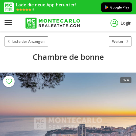
Lade die neue App herunter!
Google Play
5
Login
Liste der Anzeigen
Weiter
Chambre de bonne
1
/4