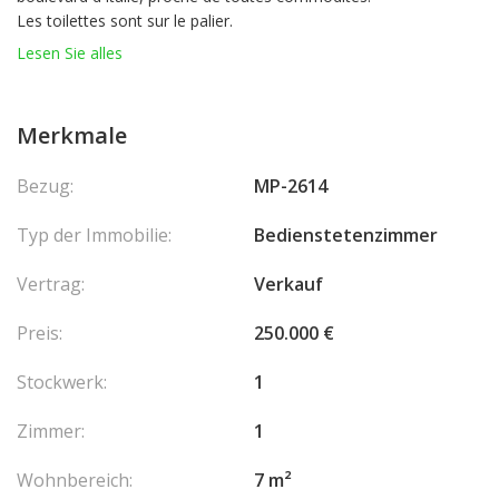
Les toilettes sont sur le palier.
Sous loi 887.
Lesen Sie alles
Loué 5000€/an jusqu'au 30/11/28.
Merkmale
Bezug:
MP-2614
Typ der Immobilie:
Bedienstetenzimmer
Vertrag:
Verkauf
Preis:
250.000 €
Stockwerk:
1
Zimmer:
1
Wohnbereich:
7 m²