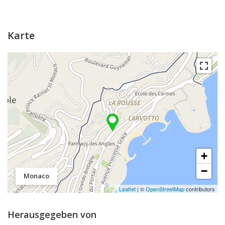
Karte
+
−
Monaco
Leaflet
| ©
OpenStreetMap
contributors
Herausgegeben von