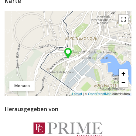
Karte
+
−
Monaco
Leaflet
| ©
OpenStreetMap
contributors
Herausgegeben von