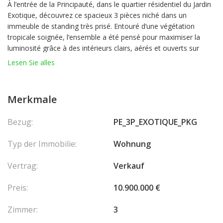
À l’entrée de la Principauté, dans le quartier résidentiel du Jardin
Exotique, découvrez ce spacieux 3 pièces niché dans un
immeuble de standing très prisé. Entouré d’une végétation
tropicale soignée, l’ensemble a été pensé pour maximiser la
luminosité grâce à des intérieurs clairs, aérés et ouverts sur
l’extérieur.
Lesen Sie alles
Depuis l’appartement, profitez d’une vue exceptionnelle sur
Fontvieille et la mer, offrant un panorama unique calme et
raffiné.
Merkmale
La résidence met à disposition des prestations haut de gamme :
concierge, parking privatif, piscine, sauna, salle de sport et vaste
Bezug:
PE_3P_EXOTIQUE_PKG
terrasse.
Un bien rare qui allie confort, élégance et tranquillité, à
Typ der Immobilie:
Wohnung
seulement quelques minutes du centre animé de Monaco.
Vendu loué 20.000 Euros/mois charges comprises
Vertrag:
Verkauf
Preis:
10.900.000 €
Zimmer:
3