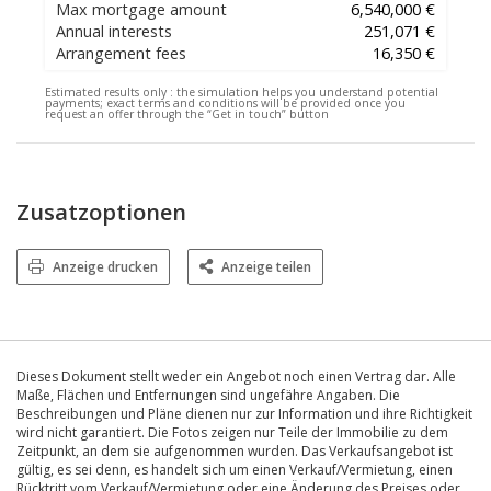
Max mortgage amount
6,540,000 €
Annual interests
251,071 €
Arrangement fees
16,350 €
Estimated results only :
the simulation helps you understand potential
payments; exact terms and conditions will be provided once you
request an offer through the “Get in touch” button
Zusatzoptionen
Anzeige drucken
Anzeige teilen
Dieses Dokument stellt weder ein Angebot noch einen Vertrag dar. Alle
Maße, Flächen und Entfernungen sind ungefähre Angaben. Die
Beschreibungen und Pläne dienen nur zur Information und ihre Richtigkeit
wird nicht garantiert. Die Fotos zeigen nur Teile der Immobilie zu dem
Zeitpunkt, an dem sie aufgenommen wurden. Das Verkaufsangebot ist
gültig, es sei denn, es handelt sich um einen Verkauf/Vermietung, einen
Rücktritt vom Verkauf/Vermietung oder eine Änderung des Preises oder