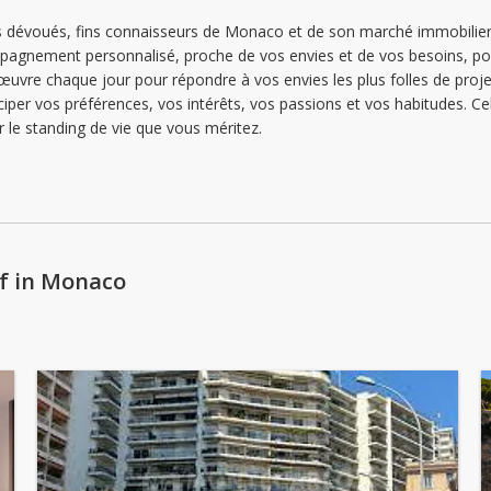
Sonntag: geschlossen
ls dévoués, fins connaisseurs de Monaco et de son marché immobilier 
mpagnement personnalisé, proche de vos envies et de vos besoins, po
Montag: 09:00 - 18:00
œuvre chaque jour pour répondre à vos envies les plus folles de pro
Dienstag: 09:00 - 18:00
ciper vos préférences, vos intérêts, vos passions et vos habitudes.
r le standing de vie que vous méritez.
Mittwoch: 09:00 - 18:00
f in Monaco