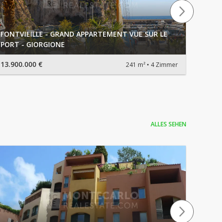
FONTVIEILLE - GRAND APPARTEMENT VUE SUR LE
PORT - GIORGIONE
MONTE
13.900.000 €
15.50
241 m²
4 Zimmer
ALLES SEHEN