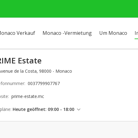
onaco Verkauf
Monaco -Vermietung
Um Monaco
I
RIME Estate
Avenue de la Costa, 98000 - Monaco
efonnummer:
0037799907767
site:
prime-estate.mc
pläne:
Heute geöffnet: 09:00 - 18:00
Donnerstag: 09:00 - 18:00
Freitag: 09:00 - 18:00
Samstag: geschlossen