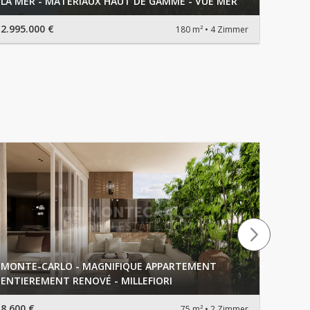
LA MER - MATERIAUX HAUT DE GAMME - VUE MER
VIAGE
2.995.000 €
175.0
180 m²
4 Zimmer
MONTE-CARLO - MAGNIFIQUE APPARTEMENT
LOCAT
ENTIEREMENT RENOVÉ - MILLEFIORI
MONE
8.600 €
2.900 
75 m²
2 Zimmer