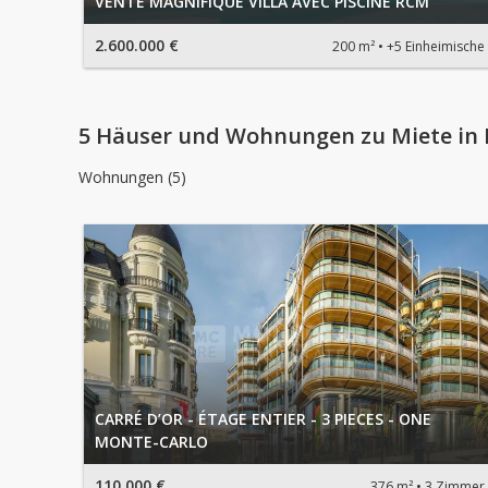
VENTE MAGNIFIQUE VILLA AVEC PISCINE RCM
2.600.000 €
200 m²
+5 Einheimische
5 Häuser und Wohnungen zu Miete in
Wohnungen (5)
CARRÉ D’OR - ÉTAGE ENTIER - 3 PIECES - ONE
MONTE-CARLO
110.000 €
376 m²
3 Zimmer