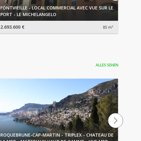
FONTVIEILLE - LOCAL COMMERCIAL AVEC VUE SUR LE
FONTV
PORT - LE MICHELANGELO
BOTTI
2.693.600 €
1.968.
85 m²
ALLES SEHEN
ROQUEBRUNE-CAP-MARTIN - TRIPLEX - CHATEAU DE
RCM 