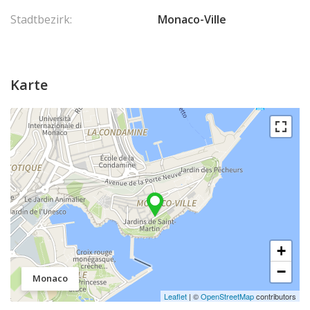
Stadtbezirk:
Monaco-Ville
Karte
+
−
Monaco
Leaflet
| ©
OpenStreetMap
contributors