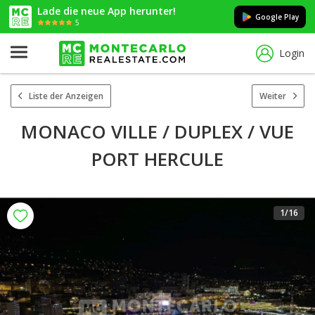
Lade die neue App herunter!
Google Play
5
Login
Liste der Anzeigen
Weiter
MONACO VILLE / DUPLEX / VUE
PORT HERCULE
1
/16