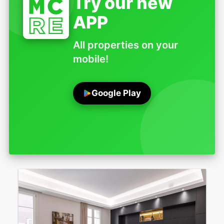
Try our new
APP
All properties on your
mobile!
Google Play