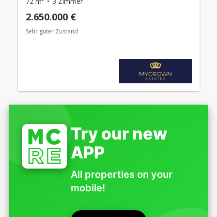
72 m²
3 Zimmer
2.650.000 €
Sehr guter Zustand
Try our new
APP
All properties on your
mobile!