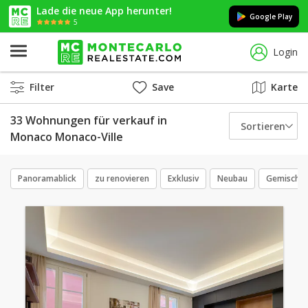
Lade die neue App herunter!
Google Play
5
Login
Filter
Save
Karte
33 Wohnungen für verkauf in
Sortieren
Monaco Monaco-Ville
Panoramablick
zu renovieren
Exklusiv
Neubau
Gemischte