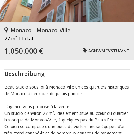
Monaco - Monaco-Ville
27 m²
1 lokal
1.050.000 €
AGNV/MCVSTU/VNT
Beschreibung
Beau Studio sous loi à Monaco-Ville un des quartiers historiques
de Monaco à deux pas du palais princier
L’agence vous propose à la vente :
Un studio d’environ 27 m², idéalement situé au cœur du quartier
historique de Monaco-Ville, à quelques pas du Palais Princier.
Ce bien se compose d’une pièce de vie lumineuse équipée d’un
très grand canapé-lit et de nombreux espaces de rangement,