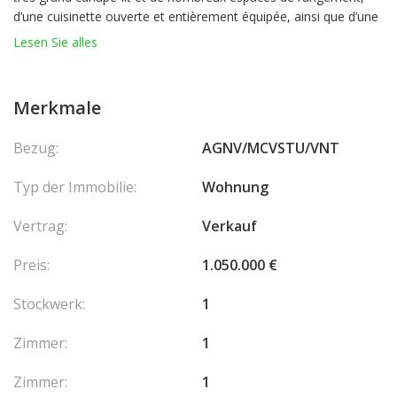
d’une cuisinette ouverte et entièrement équipée, ainsi que d’une
salle de douche avec WC.
Lesen Sie alles
Possibilité d’obtenir une place de stationnement au Parking des
Pêcheurs.
Merkmale
Bezug:
AGNV/MCVSTU/VNT
Typ der Immobilie:
Wohnung
Vertrag:
Verkauf
Preis:
1.050.000 €
Stockwerk:
1
Zimmer:
1
Zimmer:
1