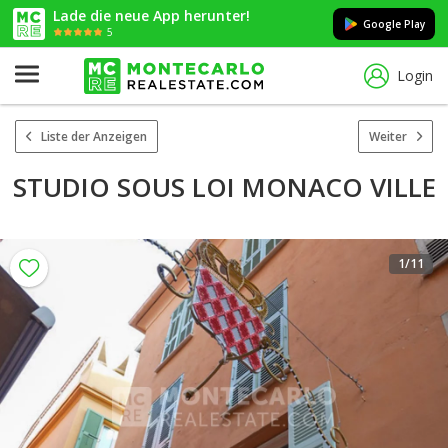
Lade die neue App herunter!
Google Play
5
Login
Liste der Anzeigen
Weiter
STUDIO SOUS LOI MONACO VILLE
1
/11