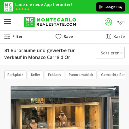
Lade die neue App herunter!
Google Play
5
Login
Filter
Save
Karte
81 Büroräume und gewerbe für
Sortieren
verkauf in Monaco Carré d'Or
Parkplatz
Keller
Exklusiv
Panoramablick
Gemischte Benu