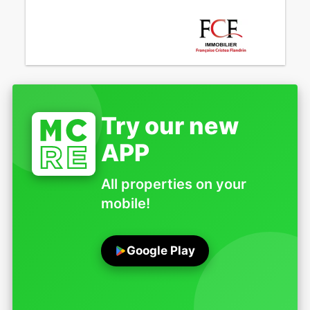
Try our new
APP
All properties on your
mobile!
Google Play