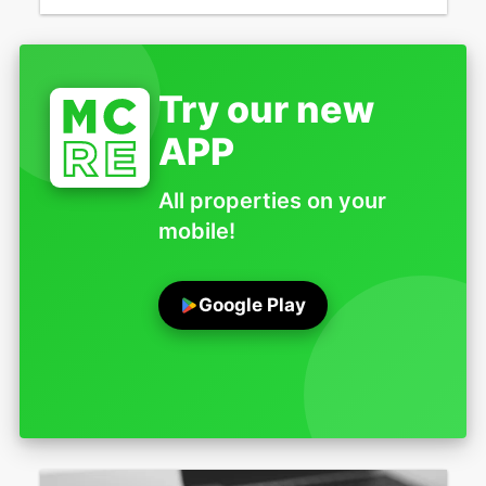
Try our new
APP
All properties on your
mobile!
Google Play