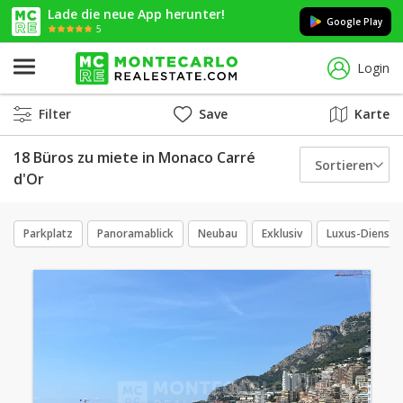
Lade die neue App herunter!
Google Play
5
Login
Filter
Save
Karte
18 Büros zu miete in Monaco Carré
Sortieren
d'Or
Parkplatz
Panoramablick
Neubau
Exklusiv
Luxus-Dienstl