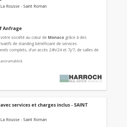
La Rousse - Saint Roman
uf Anfrage
 votre société au cœur de
Monaco
grâce à des
ivatifs de standing bénéficiant de services
nels complets, d'un accès 24h/24 et 7j/7, de salles de
uipées et d'une flexibilité unique entre plusieurs
Panoramablick
res...
vec services et charges inclus - SAINT
La Rousse - Saint Roman