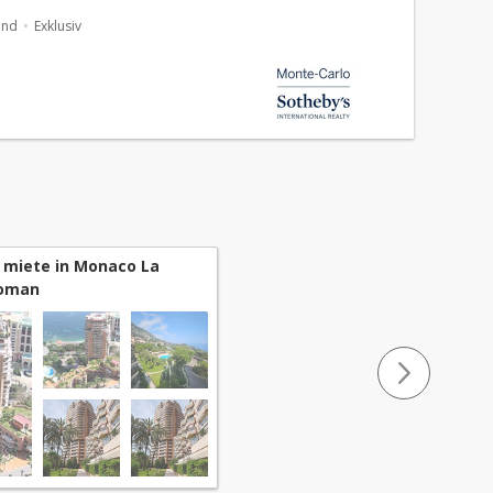
ce de conciergerie 24h/24, elle offre un cadre de vie...
and
Exklusiv
 miete in Monaco La
Roman