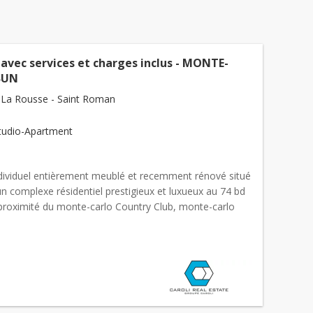
avec services et charges inclus - MONTE-
SUN
La Rousse - Saint Roman
tudio-Apartment
dividuel entièrement meublé et recemment rénové situé
un complexe résidentiel prestigieux et luxueux au 74 bd
à proximité du monte-carlo Country Club, monte-carlo
l’International School of
Monaco
. Les locaux...