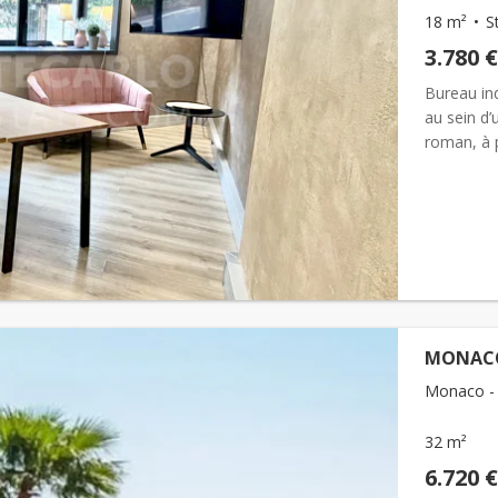
18 m²
S
3.780 €
Bureau in
au sein d’
roman, à 
Bay et de 
MONACO
Monaco - 
32 m²
6.720 €