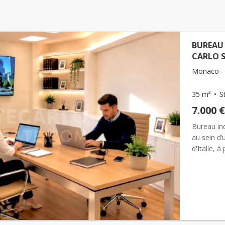
BUREAU 
CARLO 
Monaco - 
35 m²
S
7.000 €
Bureau in
au sein d’
d'Italie, 
Bay et de 