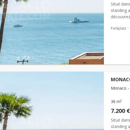
Situé dans
standing a
découvrez
24h/24 et 
Parkplatz
MONACO
Monaco - 
36 m²
7.200 €
Situé dans
standing a