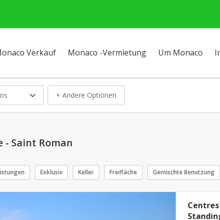
onaco Verkauf
Monaco -Vermietung
Um Monaco
I
os
+ Andere Optionen
e - Saint Roman
eistungen
Exklusiv
Keller
Freifläche
Gemischte Benutzung
Centres 
Standin