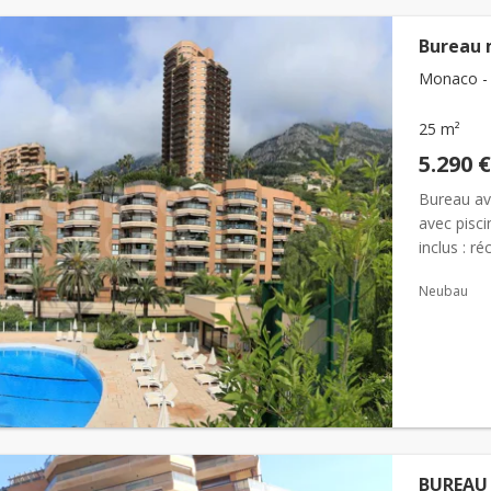
Bureau 
Monaco - 
25 m²
5.290 €
Bureau av
avec pisc
inclus : r
salle de...
Neubau
BUREAU 