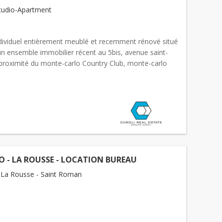
tudio-Apartment
dividuel entièrement meublé et recemment rénové situé
un ensemble immobilier récent au 5bis, avenue saint-
proximité du monte-carlo Country Club, monte-carlo
l’International School of
Monaco
. Les locaux sont a...
 - LA ROUSSE - LOCATION BUREAU
La Rousse - Saint Roman