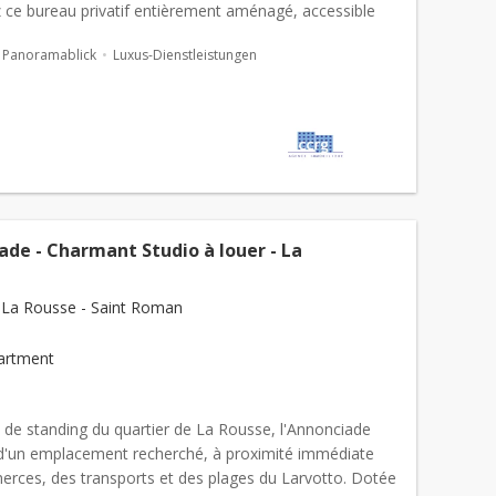
 ce bureau privatif entièrement aménagé, accessible
7j/7. D’une surface de 36 m², cet espa...
Panoramablick
Luxus-Dienstleistungen
ade - Charmant Studio à louer - La
La Rousse - Saint Roman
artment
 de standing du quartier de La Rousse, l'Annonciade
 d'un emplacement recherché, à proximité immédiate
rces, des transports et des plages du Larvotto. Dotée