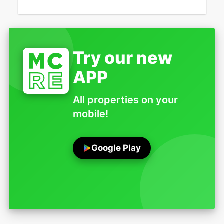
Try our new
APP
All properties on your
mobile!
Google Play