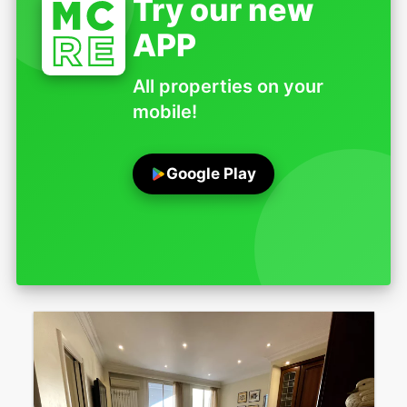
Try our new
APP
All properties on your
mobile!
Google Play