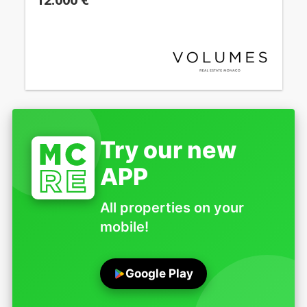
Try our new
APP
All properties on your
mobile!
Google Play