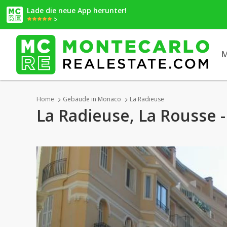
Lade die neue App herunter!
5
M
Home
Gebäude in Monaco
La Radieuse
La Radieuse, La Rousse 