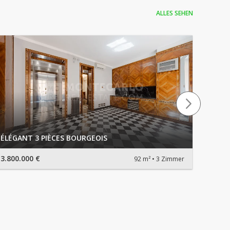
ALLES SEHEN
Charm
ÉLÉGANT 3 PIÈCES BOURGEOIS
bourg
3.800.000 €
2.650.
92 m²
3 Zimmer