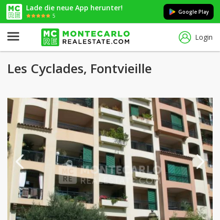
Lade die neue App herunter!
Google Play
5
Login
Les Cyclades, Fontvieille