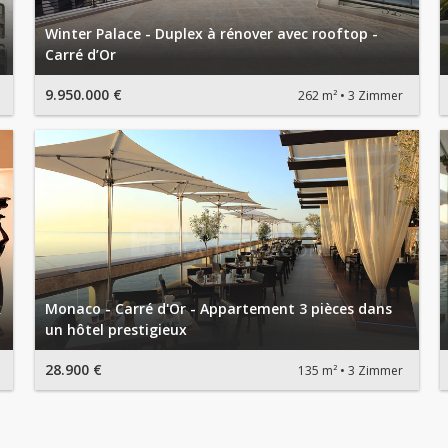
Winter Palace - Duplex à rénover avec rooftop -
Carré d’Or
9.950.000 €
262 m²
3 Zimmer
k
Monaco - Carré d'Or - Appartement 3 pièces dans
un hôtel prestigieux
28.900 €
135 m²
3 Zimmer