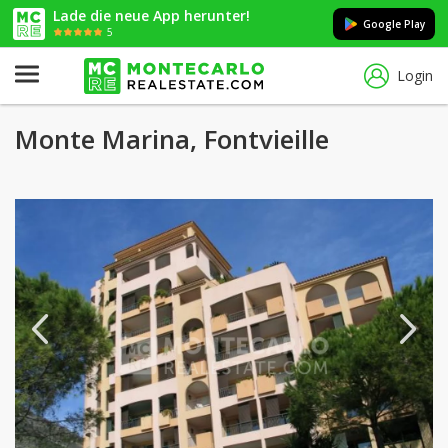
Lade die neue App herunter!
Google Play
5
Login
Monte Marina, Fontvieille