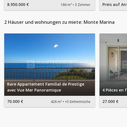
8.950.000 €
Preis auf An
186 m²
3 Zimmer
2 Häuser und wohnungen zu miete: Monte Marina
Rare Appartement Familial de Prestige
avec Vue Mer Panoramique
4 Pièces en 
70.000 €
27.000 €
426 m²
+5 Einheimische