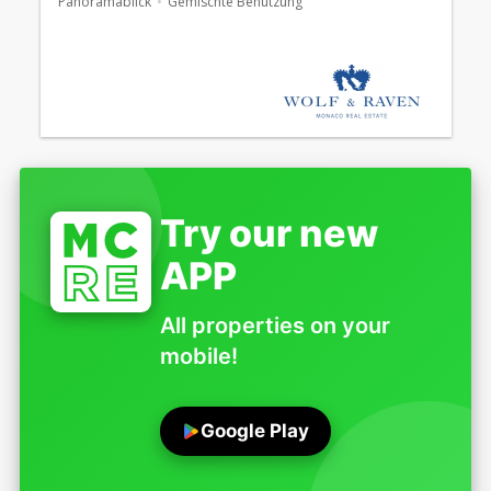
Panoramablick
Gemischte Benutzung
Try our new
APP
All properties on your
mobile!
Google Play