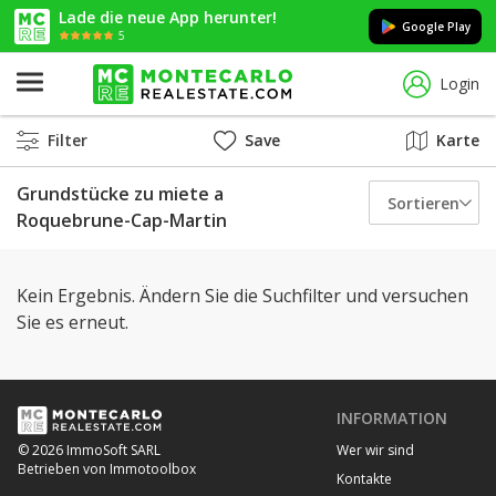
Lade die neue App herunter!
Google Play
5
Login
Filter
Save
Karte
Grundstücke zu miete a
Sortieren
Roquebrune-Cap-Martin
Kein Ergebnis. Ändern Sie die Suchfilter und versuchen
Sie es erneut.
INFORMATION
Wer wir sind
© 2026 ImmoSoft SARL
Betrieben von Immotoolbox
Kontakte