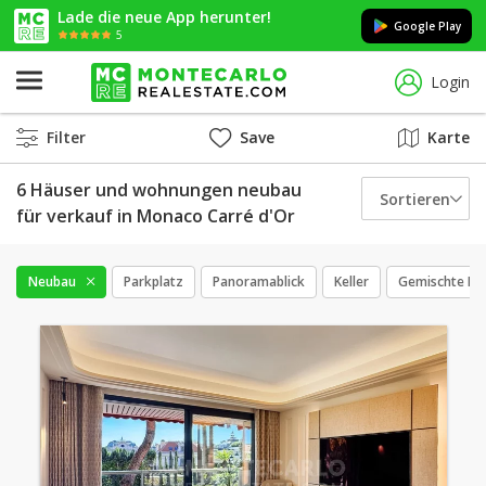
Lade die neue App herunter!
Google Play
5
Login
Filter
Save
Karte
6 Häuser und wohnungen neubau
Sortieren
für verkauf in Monaco Carré d'Or
Neubau
Parkplatz
Panoramablick
Keller
Gemischte Be