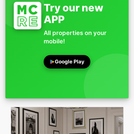
Try our new
APP
All properties on your
mobile!
Google Play