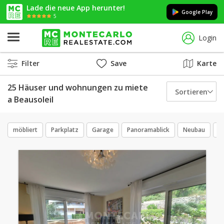
Lade die neue App herunter!
Google Play
5
Login
Filter
Save
Karte
25 Häuser und wohnungen zu miete
Sortieren
a Beausoleil
möbliert
Parkplatz
Garage
Panoramablick
Neubau
E