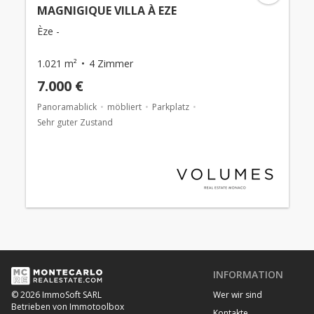
MAGNIGIQUE VILLA À EZE
Èze -
1.021 m²
4 Zimmer
7.000 €
Panoramablick
möbliert
Parkplatz
Sehr guter Zustand
INFORMATION
Wer wir sind
© 2026 ImmoSoft SARL
Betrieben von Immotoolbox
Kontakte