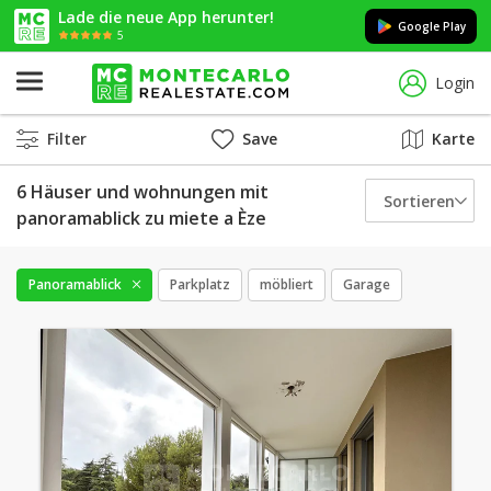
Lade die neue App herunter!
Google Play
5
Login
Filter
Save
Karte
6 Häuser und wohnungen mit
Sortieren
panoramablick zu miete a Èze
Panoramablick
Parkplatz
möbliert
Garage