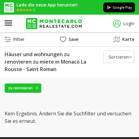
Lade die neue App herunter!
Google Play
5
Login
Filter
Save
Karte
Häuser und wohnungen zu
Sortieren
renovieren zu miete in Monaco La
Rousse - Saint Roman
zu renovieren
Kein Ergebnis. Ändern Sie die Suchfilter und versuchen
Sie es erneut.