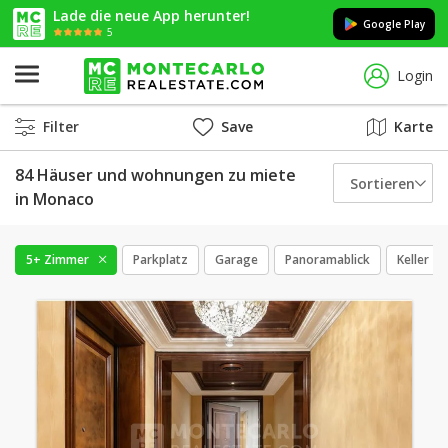
Lade die neue App herunter!
Google Play
5
Login
Filter
Save
Karte
84 Häuser und wohnungen zu miete
Sortieren
in Monaco
5+ Zimmer
Parkplatz
Garage
Panoramablick
Keller