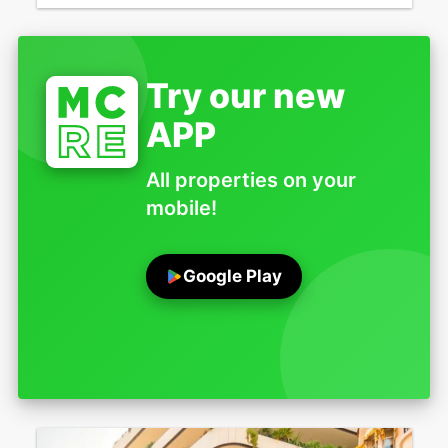
Try our new
APP
All properties on your
mobile!
Google Play