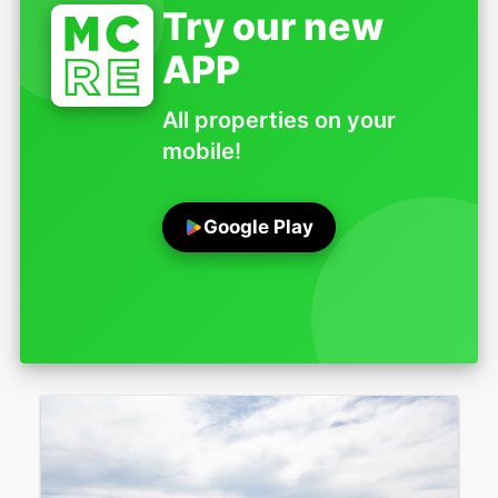
Try our new
APP
All properties on your
mobile!
Google Play