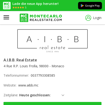
Lade die neue App herunter!
Google Play
5
Login
A.I.B.B. Real Estate
4 Rue R.P. Louis Frolla, 98000 - Monaco
Telefonnummer:
0037793308585
Website:
www.aibb.mc
Zeitpläne:
Heute geschlossen:
Sonntag: geschlossen