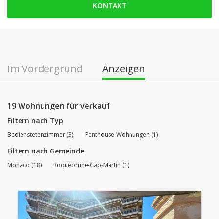
KONTAKT
Montag: offen
Dienstag: offen
Mittwoch: offen
Donnerstag: offen
Im Vordergrund
Anzeigen
Freitag: offen
Samstag: geschlossen
19 Wohnungen für verkauf
Filtern nach Typ
Bedienstetenzimmer (3)
Penthouse-Wohnungen (1)
Filtern nach Gemeinde
Monaco (18)
Roquebrune-Cap-Martin (1)