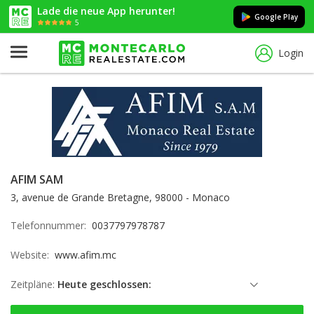
Lade die neue App herunter!
Google Play
5
Login
AFIM SAM
3, avenue de Grande Bretagne, 98000 - Monaco
Telefonnummer:
0037797978787
Website:
www.afim.mc
Zeitpläne:
Heute geschlossen:
Samstag: geschlossen