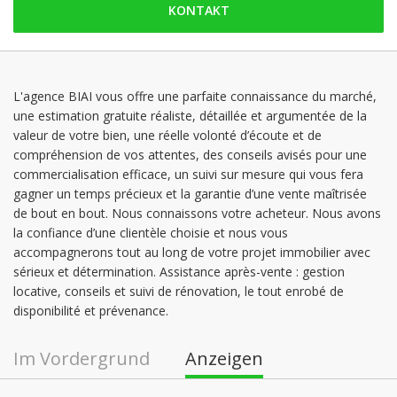
KONTAKT
Montag: offen
Dienstag: offen
Mittwoch: offen
Donnerstag: offen
L'agence BIAI vous offre une parfaite connaissance du marché,
une estimation gratuite réaliste, détaillée et argumentée de la
Freitag: offen
valeur de votre bien, une réelle volonté d’écoute et de
Samstag: geschlossen
compréhension de vos attentes, des conseils avisés pour une
commercialisation efficace, un suivi sur mesure qui vous fera
gagner un temps précieux et la garantie d’une vente maîtrisée
de bout en bout. Nous connaissons votre acheteur. Nous avons
la confiance d’une clientèle choisie et nous vous
accompagnerons tout au long de votre projet immobilier avec
sérieux et détermination. Assistance après-vente : gestion
locative, conseils et suivi de rénovation, le tout enrobé de
disponibilité et prévenance.
Im Vordergrund
Anzeigen