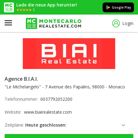
Lade die neue App herunter!
Google Play
5
Login
Agence B.I.A.I.
"Le Michelangelo" - 7 Avenue des Papalins, 98000 - Monaco
Telefonnummer:
0037792052200
Website:
www.biairealestate.com
Zeitpläne:
Heute geschlossen:
Sonntag: geschlossen