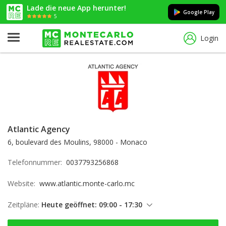
Lade die neue App herunter!
Google Play
5
Login
Atlantic Agency
6, boulevard des Moulins, 98000 - Monaco
Telefonnummer:
0037793256868
Website:
www.atlantic.monte-carlo.mc
Zeitpläne:
Heute geöffnet: 09:00 - 17:30
Donnerstag: 09:00 - 17:30