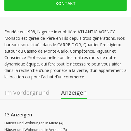
KONTAKT
Freitag: 09:00 - 16:30
Samstag: geschlossen
Sonntag: geschlossen
Montag: 09:00 - 17:30
Fondée en 1908, l'agence immobilière ATLANTIC AGENCY
Monaco est gérée de Père en Fils depuis trois générations. Nos
Dienstag: 09:00 - 17:30
bureaux sont situés dans le CARRE D’OR, Quartier Prestigieux
Mittwoch: 09:00 - 17:30
autour du Casino de Monte-Carlo. Compétence, Rigueur et
Conscience Professionnelle sont les maîtres mots de notre
dynamique équipe, qui fera tout le nécessaire pour vous aider
dans la recherche d'une propriété à la vente, d'un appartement à
la location ou pour l'achat d'un commerce.
Im Vordergrund
Anzeigen
13 Anzeigen
Häuser und Wohnungen in Miete (4)
Häuser und Wohnungen in Verkauf (3)