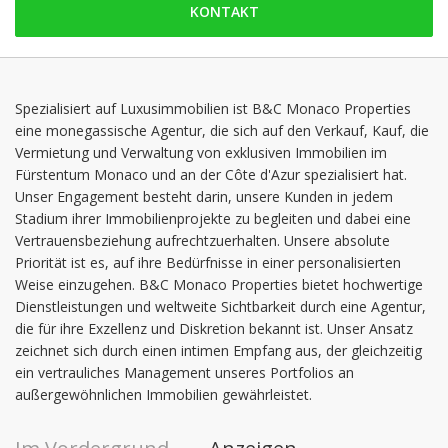
KONTAKT
Samstag: 09:00 - 18:00
Sonntag: geschlossen
Montag: 09:00 - 18:00
Dienstag: 09:00 - 18:00
Spezialisiert auf Luxusimmobilien ist B&C Monaco Properties
eine monegassische Agentur, die sich auf den Verkauf, Kauf, die
Mittwoch: 09:00 - 18:00
Vermietung und Verwaltung von exklusiven Immobilien im
Donnerstag: 09:00 - 18:00
Fürstentum Monaco und an der Côte d'Azur spezialisiert hat.
Unser Engagement besteht darin, unsere Kunden in jedem
Stadium ihrer Immobilienprojekte zu begleiten und dabei eine
Vertrauensbeziehung aufrechtzuerhalten. Unsere absolute
Priorität ist es, auf ihre Bedürfnisse in einer personalisierten
Weise einzugehen. B&C Monaco Properties bietet hochwertige
Dienstleistungen und weltweite Sichtbarkeit durch eine Agentur,
die für ihre Exzellenz und Diskretion bekannt ist. Unser Ansatz
zeichnet sich durch einen intimen Empfang aus, der gleichzeitig
ein vertrauliches Management unseres Portfolios an
außergewöhnlichen Immobilien gewährleistet.