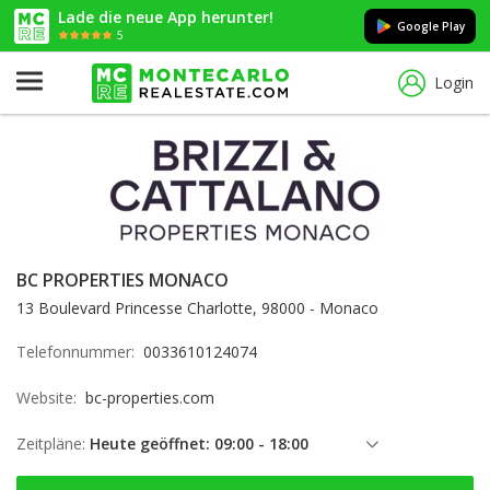
Lade die neue App herunter!
Google Play
5
Login
BC PROPERTIES MONACO
13 Boulevard Princesse Charlotte, 98000 - Monaco
Telefonnummer:
0033610124074
Website:
bc-properties.com
Zeitpläne:
Heute geöffnet: 09:00 - 18:00
Freitag: 09:00 - 18:00