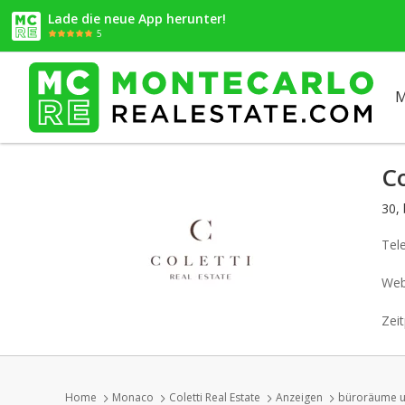
Lade die neue App herunter!
5
M
Co
30,
Tel
Web
Zeit
Home
Monaco
Coletti Real Estate
Anzeigen
büroräume u