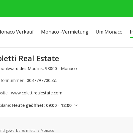
onaco Verkauf
Monaco -Vermietung
Um Monaco
I
letti Real Estate
 boulevard des Moulins, 98000 - Monaco
efonnummer:
0037797700555
site:
www.colettirealestate.com
pläne:
Heute geöffnet: 09:00 - 18:00
Donnerstag: 09:00 - 18:00
Freitag: 09:00 - 18:00
nd gewerbe zu miete
Monaco
Samstag: geschlossen